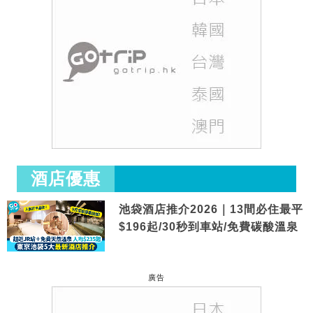
酒店優惠
池袋酒店推介2026｜13間必住最平
$196起/30秒到車站/免費碳酸溫泉
廣告