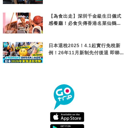
【為食出走】深圳千金級生日儀式
感餐廳！必食失傳香港名菜仙鶴神
針＋黃金松葉蟹斗
日本退稅2025！4.1起實行免稅新
例！26年11月新制先付後退 即睇步
驟！