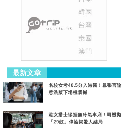
最新文章
名校女考40.5分入港醫！囂張言論
惹洗版下場極震撼
港女搭士慘捱無冷氣車廂！司機拋
「29蚊」偉論揭驚人結局