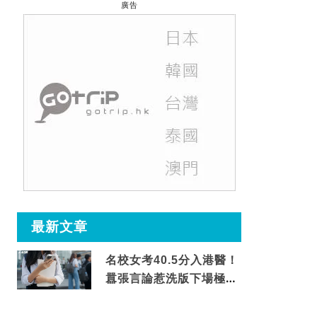
廣告
最新文章
名校女考40.5分入港醫！
囂張言論惹洗版下場極震
撼