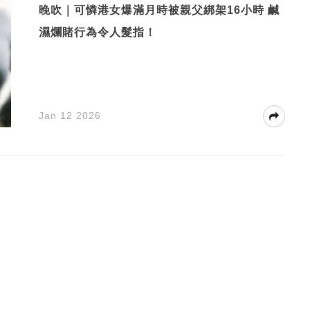
晚吹｜可憐港女爆滿月時被親父綁架16小時 鹹
濕爛賭行為令人髮指！
Jan 12 2026