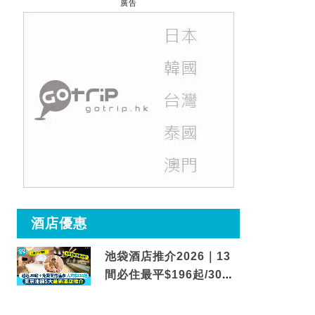
廣告
酒店優惠
池袋酒店推介2026｜13
間必住最平$196起/30秒
到車站/免費碳酸溫泉