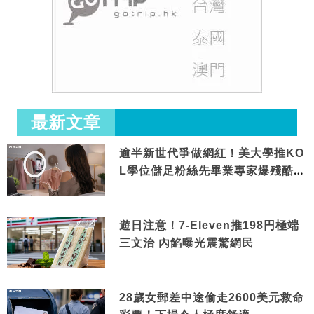
最新文章
逾半新世代爭做網紅！美大學推KO
L學位儲足粉絲先畢業專家爆殘酷現
實
遊日注意！7-Eleven推198円極端
三文治 內餡曝光震驚網民
28歲女郵差中途偷走2600美元救命