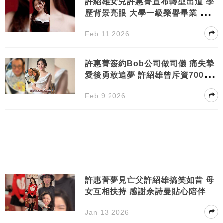
許紹雄女兒許惠菁宣布轉型出道 學
歷背景亮眼 大學一級榮譽畢業 突擱
置升學計劃
Feb 11 2026
許惠菁簽約Bob公司做司儀 痛失摯
愛後勇敢追夢 許紹雄曾斥資700萬
支持女兒創業
Feb 9 2026
許惠菁夢見亡父許紹雄搞笑如昔 母
女互相扶持 感謝佘詩曼貼心陪伴
Jan 13 2026