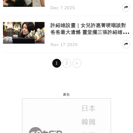
Dec 7 2025
許紹雄設靈｜女兒許惠菁哽咽談對
爸爸最大遺憾 靈堂擺三張許紹雄照
藏深意
Nov 17 2025
1
2
廣告