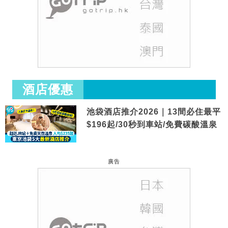
酒店優惠
池袋酒店推介2026｜13間必住最平
$196起/30秒到車站/免費碳酸溫泉
廣告