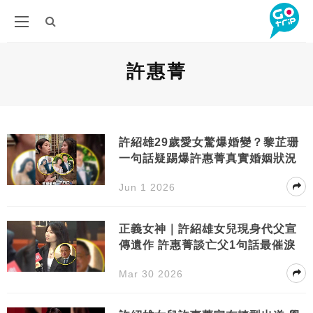
許惠菁
許紹雄29歲愛女驚爆婚變？黎芷珊
一句話疑踢爆許惠菁真實婚姻狀況
Jun 1 2026
正義女神｜許紹雄女兒現身代父宣
傳遺作 許惠菁談亡父1句話最催淚
Mar 30 2026