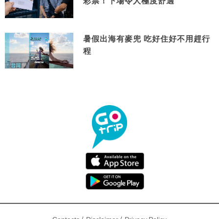
彩票！下場令人極度舒適
暑假出海有麥兜 吃好住好不用趕行
程