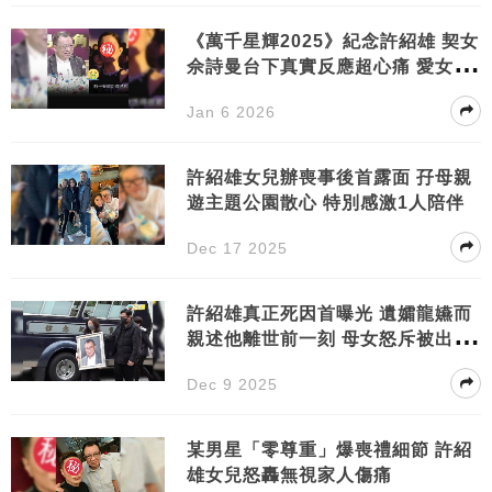
《萬千星輝2025》紀念許紹雄 契女
佘詩曼台下真實反應超心痛 愛女許
惠菁睇直播傷感發文
Jan 6 2026
許紹雄女兒辦喪事後首露面 孖母親
遊主題公園散心 特別感激1人陪伴
Dec 17 2025
許紹雄真正死因首曝光 遺孀龍嬿而
親述他離世前一刻 母女怒斥被出
賣：好痛心
Dec 9 2025
某男星「零尊重」爆喪禮細節 許紹
雄女兒怒轟無視家人傷痛