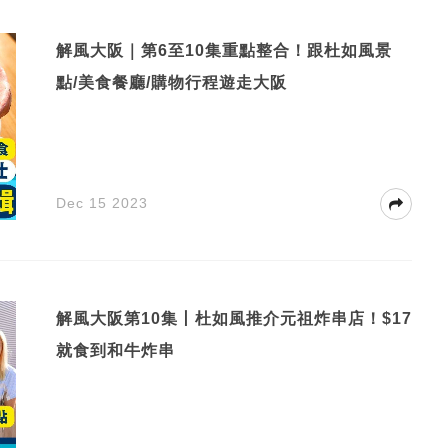
解風大阪｜第6至10集重點整合！跟杜如風景
點/美食餐廳/購物行程遊走大阪
Dec 15 2023
解風大阪第10集丨杜如風推介元祖炸串店！$17
就食到和牛炸串