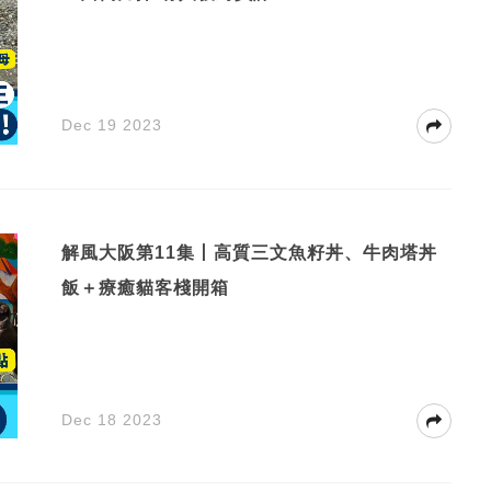
Dec 19 2023
解風大阪第11集丨高質三文魚籽丼、牛肉塔丼
飯＋療癒貓客棧開箱
Dec 18 2023