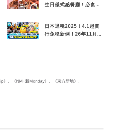
生日儀式感餐廳！必食失
傳香港名菜仙鶴神針＋黃
金松葉蟹斗
日本退稅2025！4.1起實
行免稅新例！26年11月
新制先付後退 即睇步驟！
ip》
、
《NM+新Monday》
、
《東方新地》
、