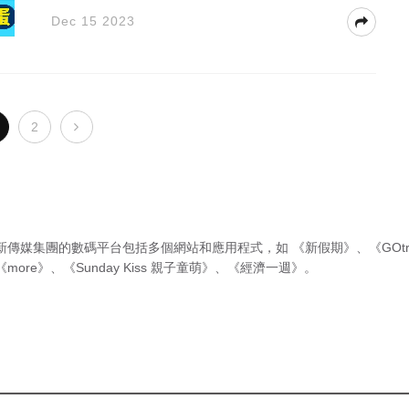
Dec 15 2023
2
新傳媒集團的數碼平台包括多個網站和應用程式，如
《新假期》
、
《GOtr
《more》
、
《Sunday Kiss 親子童萌》
、
《經濟一週》
。