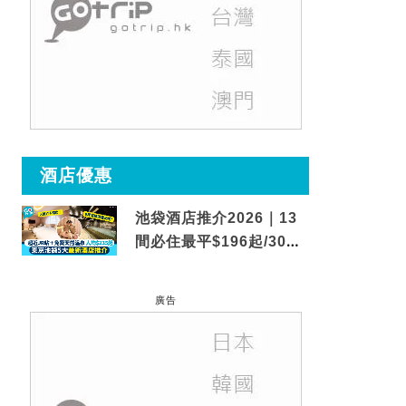
酒店優惠
池袋酒店推介2026｜13
間必住最平$196起/30秒
到車站/免費碳酸溫泉
廣告