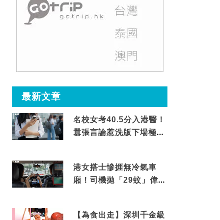
最新文章
名校女考40.5分入港醫！
囂張言論惹洗版下場極震
撼
港女搭士慘捱無冷氣車
廂！司機拋「29蚊」偉論
揭驚人結局
【為食出走】深圳千金級