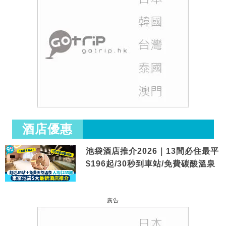
酒店優惠
池袋酒店推介2026｜13間必住最平
$196起/30秒到車站/免費碳酸溫泉
廣告