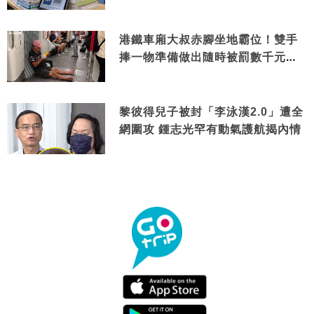
港鐵車廂大叔赤腳坐地霸位！雙手
捧一物準備做出隨時被罰數千元舉
動
黎彼得兒子被封「李泳漢2.0」遭全
網圍攻 鍾志光罕有動氣護航揭內情