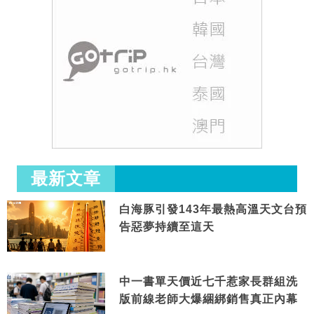
最新文章
白海豚引發143年最熱高溫天文台預
告惡夢持續至這天
中一書單天價近七千惹家長群組洗
版前線老師大爆綑綁銷售真正內幕