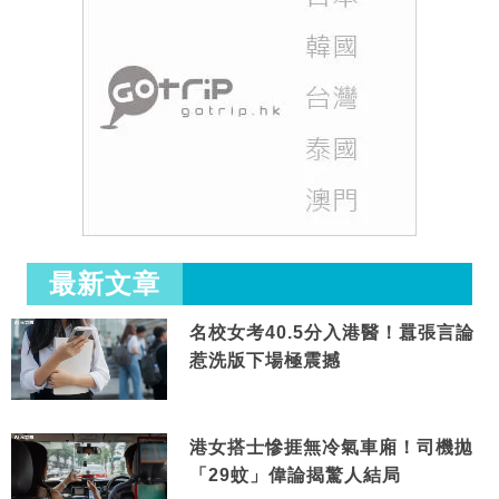
最新文章
名校女考40.5分入港醫！囂張言論
惹洗版下場極震撼
港女搭士慘捱無冷氣車廂！司機拋
「29蚊」偉論揭驚人結局