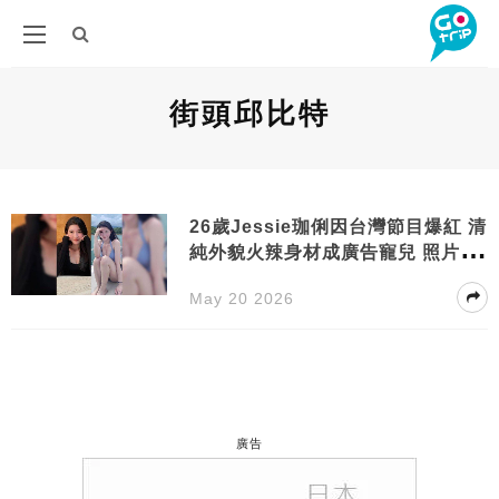
街頭邱比特
26歲Jessie珈俐因台灣節目爆紅 清
純外貌火辣身材成廣告寵兒 照片頻
遭盜用宣示主權
May 20 2026
廣告