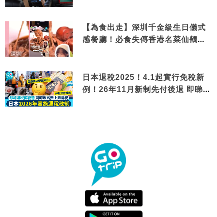
【為食出走】深圳千金級生日儀式
感餐廳！必食失傳香港名菜仙鶴神
針＋黃金松葉蟹斗
日本退稅2025！4.1起實行免稅新
例！26年11月新制先付後退 即睇步
驟！