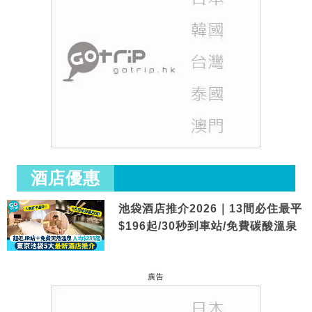
酒店優惠
池袋酒店推介2026｜13間必住最平
$196起/30秒到車站/免費碳酸溫泉
廣告