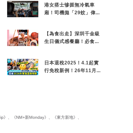
港女搭士慘捱無冷氣車
廂！司機拋「29蚊」偉論
揭驚人結局
【為食出走】深圳千金級
生日儀式感餐廳！必食失
傳香港名菜仙鶴神針＋黃
金松葉蟹斗
日本退稅2025！4.1起實
行免稅新例！26年11月
新制先付後退 即睇步
驟！
ip》
、
《NM+新Monday》
、
《東方新地》
、