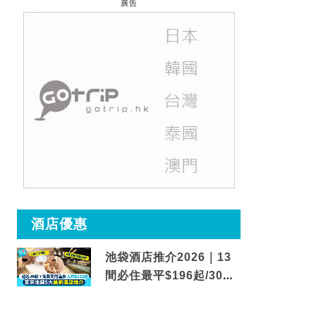
廣告
酒店優惠
池袋酒店推介2026｜13
間必住最平$196起/30秒
到車站/免費碳酸溫泉