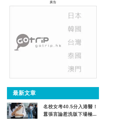
廣告
最新文章
名校女考40.5分入港醫！
囂張言論惹洗版下場極震
撼