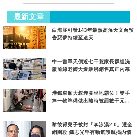
最新文章
白海豚引發143年最熱高溫天文台預
告惡夢持續至這天
中一書單天價近七千惹家長群組洗
版前線老師大爆綑綁銷售真正內幕
港鐵車廂大叔赤腳坐地霸位！雙手
捧一物準備做出隨時被罰數千元舉
動
黎彼得兒子被封「李泳漢2.0」遭全
網圍攻 鍾志光罕有動氣護航揭內情