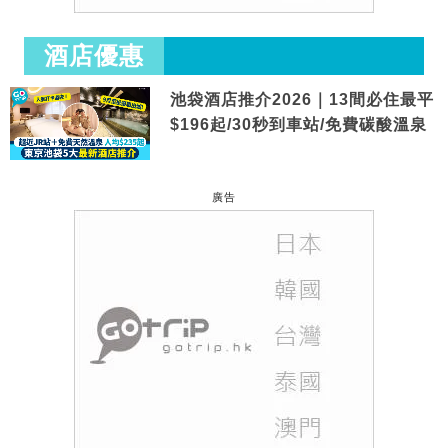
酒店優惠
池袋酒店推介2026｜13間必住最平
$196起/30秒到車站/免費碳酸溫泉
廣告