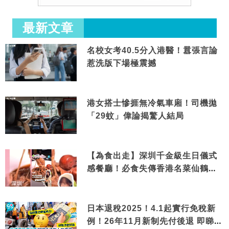
最新文章
名校女考40.5分入港醫！囂張言論
惹洗版下場極震撼
港女搭士慘捱無冷氣車廂！司機拋
「29蚊」偉論揭驚人結局
【為食出走】深圳千金級生日儀式
感餐廳！必食失傳香港名菜仙鶴神
針＋黃金松葉蟹斗
日本退稅2025！4.1起實行免稅新
例！26年11月新制先付後退 即睇步