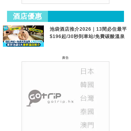
酒店優惠
池袋酒店推介2026｜13間必住最平
$196起/30秒到車站/免費碳酸溫泉
廣告