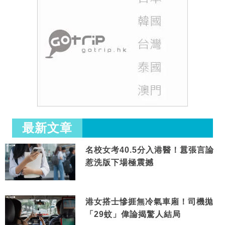
最新文章
名校女考40.5分入港醫！囂張言論
惹洗版下場極震撼
港女搭士慘捱無冷氣車廂！司機拋
「29蚊」偉論揭驚人結局