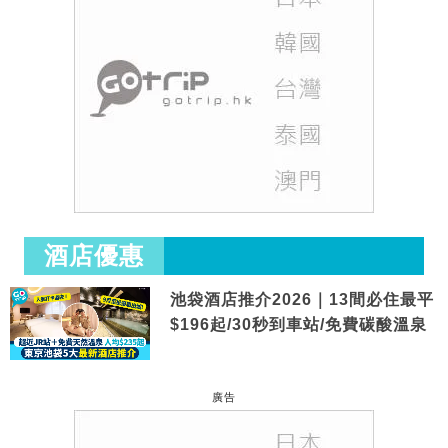
酒店優惠
池袋酒店推介2026｜13間必住最平
$196起/30秒到車站/免費碳酸溫泉
廣告