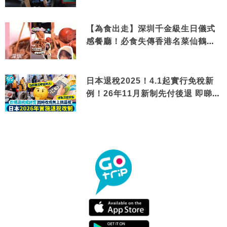
【為食出走】深圳千金級生日儀式
感餐廳！必食失傳香港名菜仙鶴神
針＋黃金松葉蟹斗
日本退稅2025！4.1起實行免稅新
例！26年11月新制先付後退 即睇步
驟！