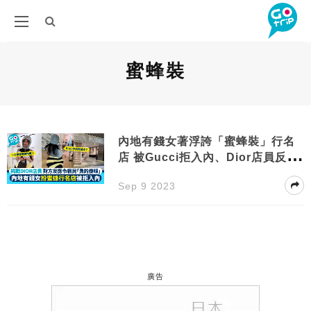
蜜蜂裝
內地有錢女著浮誇「蜜蜂裝」行名
店 被Gucci拒入內、Dior店員反應
令人傻眼
Sep 9 2023
廣告