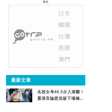
廣告
最新文章
名校女考40.5分入港醫！
囂張言論惹洗版下場極震
撼