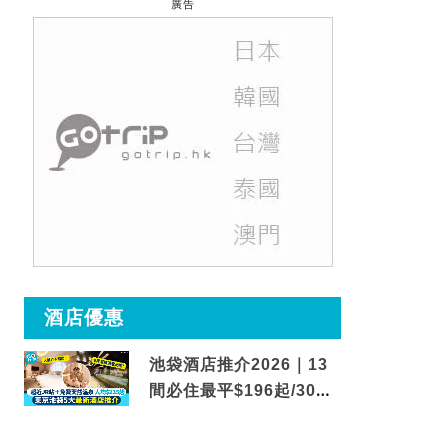
廣告
酒店優惠
池袋酒店推介2026｜13
間必住最平$196起/30秒
到車站/免費碳酸溫泉