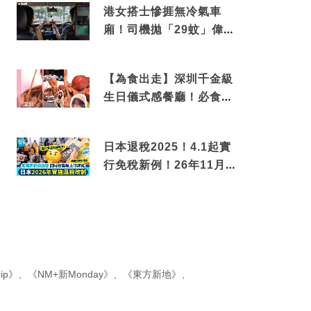
港女搭士慘捱無冷氣車
廂！司機拋「29蚊」偉論
揭驚人結局
【為食出走】深圳千金級
生日儀式感餐廳！必食失
傳香港名菜仙鶴神針＋黃
金松葉蟹斗
日本退稅2025！4.1起實
行免稅新例！26年11月
新制先付後退 即睇步
驟！
ip》
、
《NM+新Monday》
、
《東方新地》
、