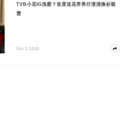
TVB小花IG洩蜜？首度送花畀男仔澄清換衫疑
雲
Oct 3 2025