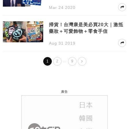
成分有機會令肺炎惡化
Mar 24 2020
掃貨！台灣康是美必買20大｜激抵
藥妝＋可愛飾物＋零食手信
Aug 31 2019
…
1
2
9
廣告