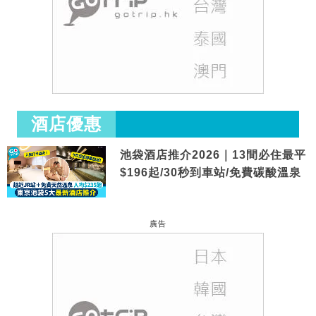
酒店優惠
池袋酒店推介2026｜13間必住最平
$196起/30秒到車站/免費碳酸溫泉
廣告