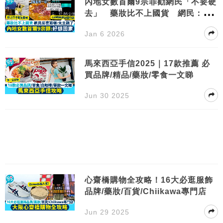
內地女數首爾9宗罪勸網民「不要硬
去」 藥妝比不上國貨 網民：太
主觀了吧
Jan 6 2026
馬來西亞手信2025｜17款推薦 必
買品牌/精品/藥妝/零食一文睇
Jun 30 2025
心齋橋購物全攻略！16大必逛服飾
品牌/藥妝/百貨/Chiikawa專門店
Jun 29 2025