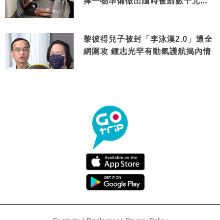
捧一物準備做出隨時被罰數千元舉
動
黎彼得兒子被封「李泳漢2.0」遭全
網圍攻 鍾志光罕有動氣護航揭內情