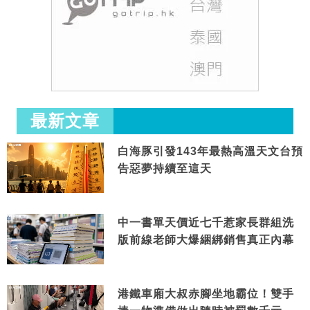
最新文章
白海豚引發143年最熱高溫天文台預
告惡夢持續至這天
中一書單天價近七千惹家長群組洗
版前線老師大爆綑綁銷售真正內幕
港鐵車廂大叔赤腳坐地霸位！雙手