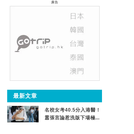
廣告
最新文章
名校女考40.5分入港醫！
囂張言論惹洗版下場極震
撼