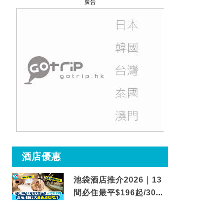
廣告
酒店優惠
池袋酒店推介2026｜13
間必住最平$196起/30秒
到車站/免費碳酸溫泉