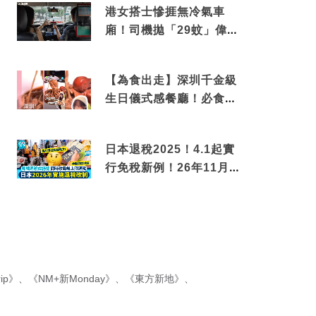
港女搭士慘捱無冷氣車
廂！司機拋「29蚊」偉論
揭驚人結局
【為食出走】深圳千金級
生日儀式感餐廳！必食失
傳香港名菜仙鶴神針＋黃
金松葉蟹斗
日本退稅2025！4.1起實
行免稅新例！26年11月
新制先付後退 即睇步
驟！
ip》
、
《NM+新Monday》
、
《東方新地》
、