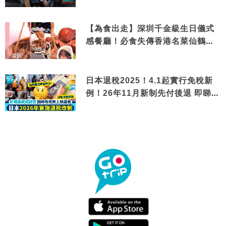
【為食出走】深圳千金級生日儀式
感餐廳！必食失傳香港名菜仙鶴神
針＋黃金松葉蟹斗
日本退稅2025！4.1起實行免稅新
例！26年11月新制先付後退 即睇步
驟！