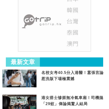
最新文章
名校女考40.5分入港醫！囂張言論
惹洗版下場極震撼
港女搭士慘捱無冷氣車廂！司機拋
「29蚊」偉論揭驚人結局