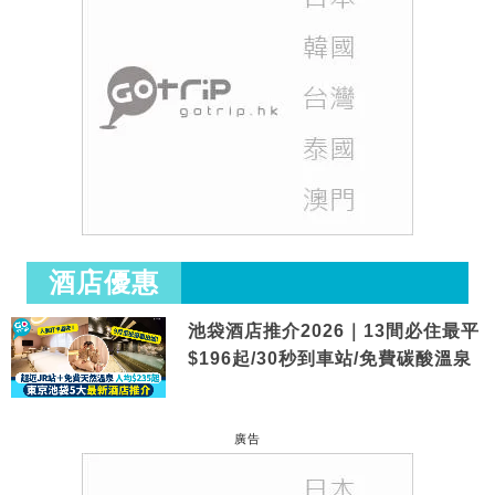
酒店優惠
池袋酒店推介2026｜13間必住最平
$196起/30秒到車站/免費碳酸溫泉
廣告