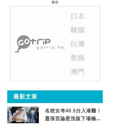
廣告
最新文章
名校女考40.5分入港醫！
囂張言論惹洗版下場極震
撼