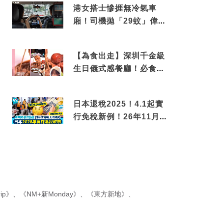
港女搭士慘捱無冷氣車
廂！司機拋「29蚊」偉論
揭驚人結局
【為食出走】深圳千金級
生日儀式感餐廳！必食失
傳香港名菜仙鶴神針＋黃
金松葉蟹斗
日本退稅2025！4.1起實
行免稅新例！26年11月
新制先付後退 即睇步
驟！
ip》
、
《NM+新Monday》
、
《東方新地》
、