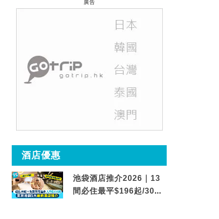
廣告
酒店優惠
池袋酒店推介2026｜13
間必住最平$196起/30秒
到車站/免費碳酸溫泉