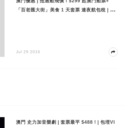
澳門優惠 | 抵過船飛價！$299 起澳門船票+
「百老匯大街」美食 1 天套票 連夜航包稅 | Tra
velzoo
Jul 29 2016
澳門 史力加音樂劇 | 套票最平 $488 ! | 包埋VI