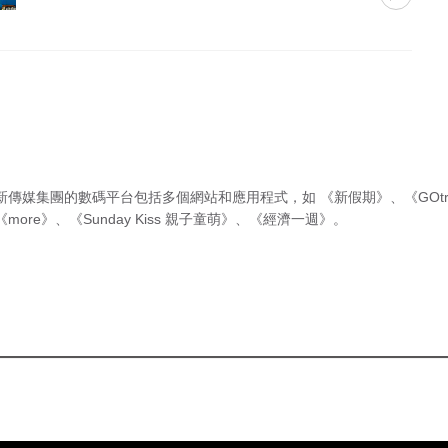
新傳媒集團的數碼平台包括多個網站和應用程式，如
《新假期》
、
《GOtr
《more》
、
《Sunday Kiss 親子童萌》
、
《經濟一週》
。