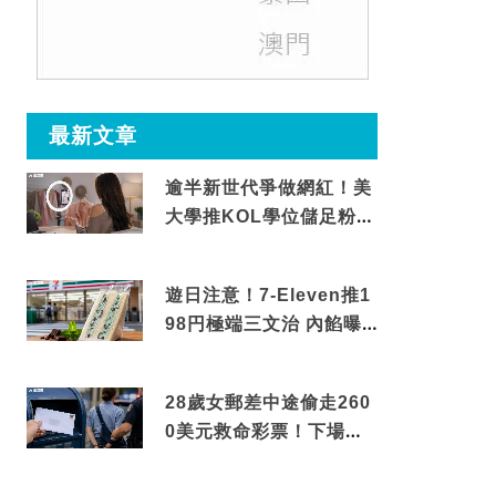
最新文章
逾半新世代爭做網紅！美
大學推KOL學位儲足粉絲
先畢業專家爆殘酷現實
遊日注意！7-Eleven推1
98円極端三文治 內餡曝
光震驚網民
28歲女郵差中途偷走260
0美元救命彩票！下場令
人極度舒適