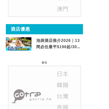
酒店優惠
池袋酒店推介2026｜13
間必住最平$196起/30秒
到車站/免費碳酸溫泉
廣告