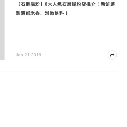
【石磨腸粉】6大人氣石磨腸粉店推介！新鮮磨
製濃郁米香、滑嫩足料！
Jan 21 2019