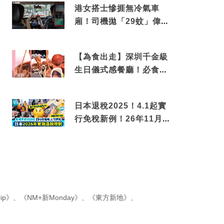
港女搭士慘捱無冷氣車
廂！司機拋「29蚊」偉論
揭驚人結局
【為食出走】深圳千金級
生日儀式感餐廳！必食失
傳香港名菜仙鶴神針＋黃
金松葉蟹斗
日本退稅2025！4.1起實
行免稅新例！26年11月
新制先付後退 即睇步
驟！
ip》
、
《NM+新Monday》
、
《東方新地》
、