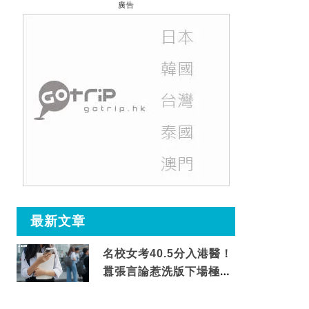
廣告
最新文章
名校女考40.5分入港醫！
囂張言論惹洗版下場極震
撼