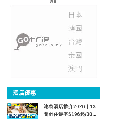
廣告
酒店優惠
池袋酒店推介2026｜13
間必住最平$196起/30秒
到車站/免費碳酸溫泉