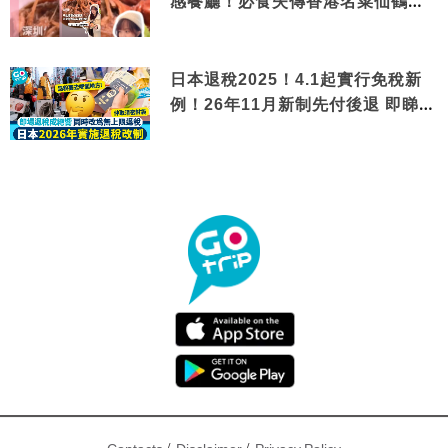
感餐廳！必食失傳香港名菜仙鶴神
針＋黃金松葉蟹斗
日本退稅2025！4.1起實行免稅新
例！26年11月新制先付後退 即睇步
驟！