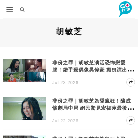
胡敏芝
非份之罪｜胡敏芝演活恐怖戀愛
腦！錯手殺偶像吳偉豪 癲喪演出嚇
窒幕後
Jul 23 2026
非份之罪｜胡敏芝為愛瘋狂！釀成
慘劇局中局 網民驚見宏福苑最後畫
面
Jul 22 2026