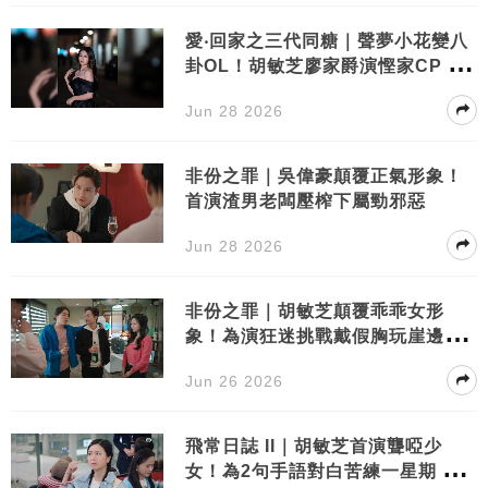
愛‧回家之三代同糖｜聲夢小花變八
卦OL！胡敏芝廖家爵演慳家CP 網
民期待職場火花！
Jun 28 2026
非份之罪｜吳偉豪顛覆正氣形象！
首演渣男老闆壓榨下屬勁邪惡
Jun 28 2026
非份之罪｜胡敏芝顛覆乖乖女形
象！為演狂迷挑戰戴假胸玩崖邊飛
索
Jun 26 2026
飛常日誌 II｜胡敏芝首演聾啞少
女！為2句手語對白苦練一星期 專