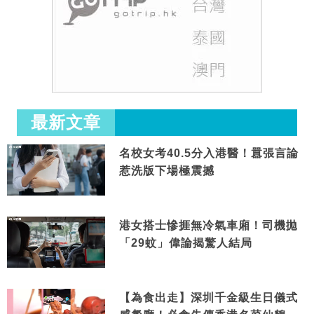
最新文章
名校女考40.5分入港醫！囂張言論
惹洗版下場極震撼
港女搭士慘捱無冷氣車廂！司機拋
「29蚊」偉論揭驚人結局
【為食出走】深圳千金級生日儀式