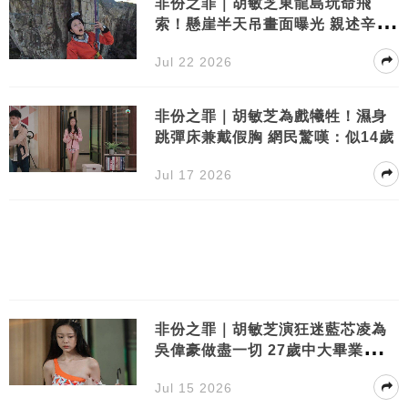
非份之罪｜胡敏芝東龍島玩命飛
索！懸崖半天吊畫面曝光 親述辛酸
史
Jul 22 2026
非份之罪｜胡敏芝為戲犧牲！濕身
跳彈床兼戴假胸 網民驚嘆：似14歲
Jul 17 2026
非份之罪｜胡敏芝演狂迷藍芯凌為
吳偉豪做盡一切 27歲中大畢業轉型
之路
Jul 15 2026