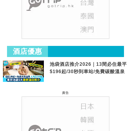
酒店優惠
池袋酒店推介2026｜13間必住最平
$196起/30秒到車站/免費碳酸溫泉
廣告