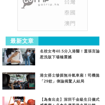
最新文章
名校女考40.5分入港醫！囂張言論
惹洗版下場極震撼
港女搭士慘捱無冷氣車廂！司機拋
「29蚊」偉論揭驚人結局
【為食出走】深圳千金級生日儀式