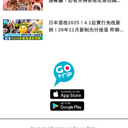
感餐廳！必食失傳香港名菜仙鶴神
針＋黃金松葉蟹斗
日本退稅2025！4.1起實行免稅新
例！26年11月新制先付後退 即睇步
驟！