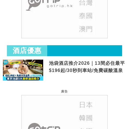
酒店優惠
池袋酒店推介2026｜13間必住最平
$196起/30秒到車站/免費碳酸溫泉
廣告