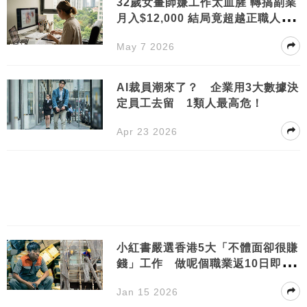
32歲女畫師嫌工作太血腥 轉搞副業
月入$12,000 結局竟超越正職人
工！
May 7 2026
AI裁員潮來了？ 企業用3大數據決
定員工去留 1類人最高危！
Apr 23 2026
小紅書嚴選香港5大「不體面卻很賺
錢」工作 做呢個職業返10日即賺6
萬?
Jan 15 2026