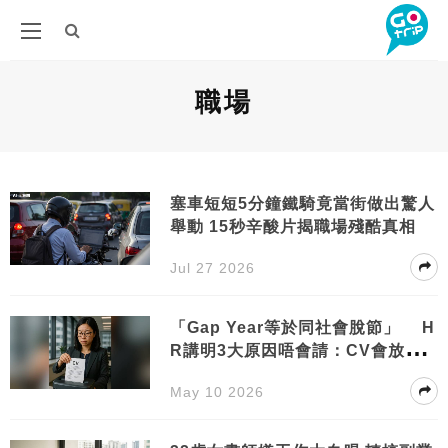
職場
塞車短短5分鐘鐵騎竟當街做出驚人
舉動 15秒辛酸片揭職場殘酷真相
Jul 27 2026
「Gap Year等於同社會脫節」 H
R講明3大原因唔會請：CV會放入
碎紙機
May 10 2026