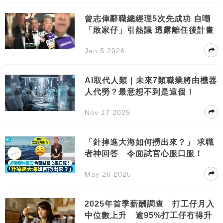
曾志偉辭職總經理5次先成功 自嘲
「敗家仔」引熱議 透露離任後計畫
Jan 5 2026
AI取代人類｜未來7類職業將由機器
人代勞？最意想不到是這個！
Nov 17 2025
「針掉進大海如何撈出來？」 求職
者神回答 令面試官心服口服！
May 26 2025
2025年首季薪酬調查 打工仔月入
中位數上升 逾95%打工仔冇得升