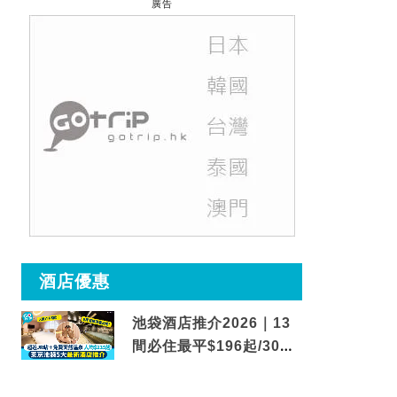
廣告
酒店優惠
池袋酒店推介2026｜13
間必住最平$196起/30秒
到車站/免費碳酸溫泉