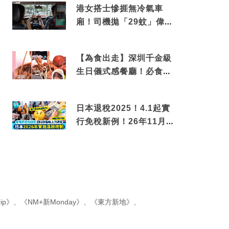
港女搭士慘捱無冷氣車
廂！司機拋「29蚊」偉論
揭驚人結局
【為食出走】深圳千金級
生日儀式感餐廳！必食失
傳香港名菜仙鶴神針＋黃
金松葉蟹斗
日本退稅2025！4.1起實
行免稅新例！26年11月
新制先付後退 即睇步
驟！
ip》
、
《NM+新Monday》
、
《東方新地》
、