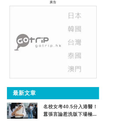
廣告
最新文章
名校女考40.5分入港醫！
囂張言論惹洗版下場極震
撼