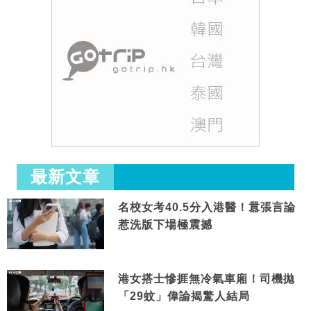
最新文章
名校女考40.5分入港醫！囂張言論
惹洗版下場極震撼
港女搭士慘捱無冷氣車廂！司機拋
「29蚊」偉論揭驚人結局