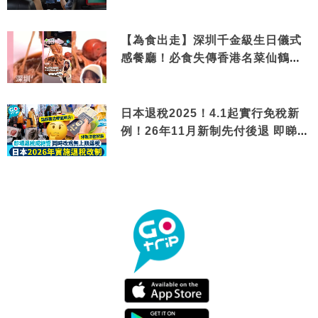
【為食出走】深圳千金級生日儀式
感餐廳！必食失傳香港名菜仙鶴神
針＋黃金松葉蟹斗
日本退稅2025！4.1起實行免稅新
例！26年11月新制先付後退 即睇步
驟！