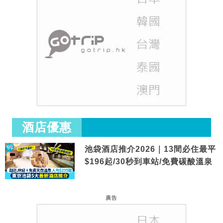
酒店優惠
池袋酒店推介2026｜13間必住最平
$196起/30秒到車站/免費碳酸溫泉
廣告