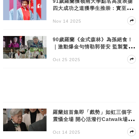
91歲羅蘭獲嶺南大學點名高度表揚
四大成功之道獲學生推崇：實至名
歸
Nov 14 2025
90歲羅蘭《金式森林》為孫絕食！
｜激動爆金句情勒郭晉安 監製驚
爆：佢近乎零NG
Oct 25 2025
羅蘭姐首集即「戲勢」如虹三個字
震懾全場 開心活潑行Catwalk場口
極度搶焦
Oct 14 2025