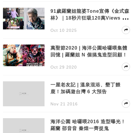
91歲羅蘭姐龍婆Tone宣傳《金式森
林》｜18秒片狂吸120萬Views 網
民驚呼：以為拍《陰陽路》！
Oct 10 2025
萬聖節2020 | 海洋公園哈囉喂集體
回憶 | 羅蘭姐 N 個搞鬼造型回顧！
Oct 29 2020
一屋老友記 | 溫泉混浴、墾丁餵
鹿！加碼遊台灣 6 大預告
Nov 21 2016
海洋公園 哈囉喂2016 造型曝光 !
羅蘭 邵音音 秦煌一齊捉鬼