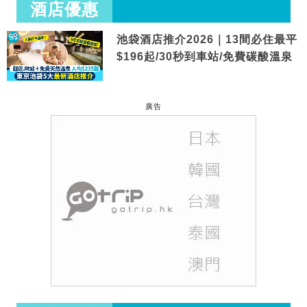
酒店優惠
池袋酒店推介2026｜13間必住最平
$196起/30秒到車站/免費碳酸溫泉
廣告