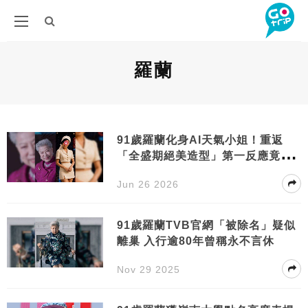
羅蘭
91歲羅蘭化身AI天氣小姐！重返
「全盛期絕美造型」第一反應竟出
乎所有人意料
Jun 26 2026
91歲羅蘭TVB官網「被除名」疑似
離巢 入行逾80年曾稱永不言休
Nov 29 2025