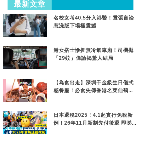
最新文章
名校女考40.5分入港醫！囂張言論
惹洗版下場極震撼
港女搭士慘捱無冷氣車廂！司機拋
「29蚊」偉論揭驚人結局
【為食出走】深圳千金級生日儀式
感餐廳！必食失傳香港名菜仙鶴神
針＋黃金松葉蟹斗
日本退稅2025！4.1起實行免稅新
例！26年11月新制先付後退 即睇步
驟！