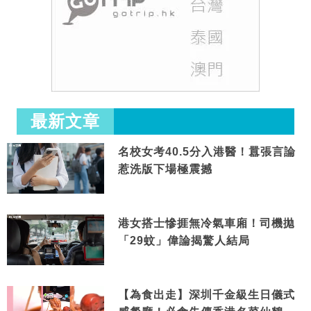
最新文章
名校女考40.5分入港醫！囂張言論
惹洗版下場極震撼
港女搭士慘捱無冷氣車廂！司機拋
「29蚊」偉論揭驚人結局
【為食出走】深圳千金級生日儀式