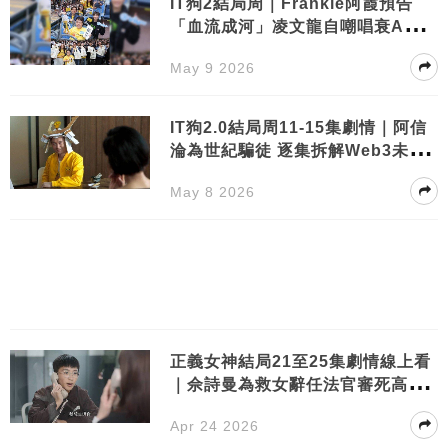
IT狗2結局周｜Frankie阿霞預告
「血流成河」凌文龍自嘲唱衰AK神
曲
May 9 2026
IT狗2.0結局周11-15集劇情｜阿信
淪為世紀騙徒 逐集拆解Web3未來
震撼收場
May 8 2026
正義女神結局21至25集劇情線上看
｜佘詩曼為救女辭任法官審死高成
彬！
Apr 24 2026