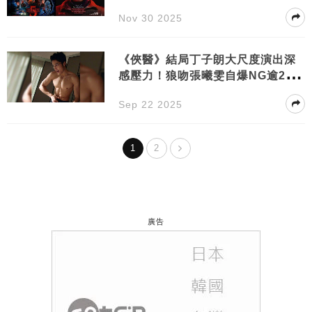
點曝光
Nov 30 2025
《俠醫》結局丁子朗大尺度演出深
感壓力！狼吻張曦雯自爆NG逾20次
感挫敗
Sep 22 2025
1
2
廣告