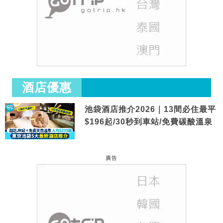
酒店優惠
池袋酒店推介2026｜13間必住最平
$196起/30秒到車站/免費碳酸溫泉
廣告