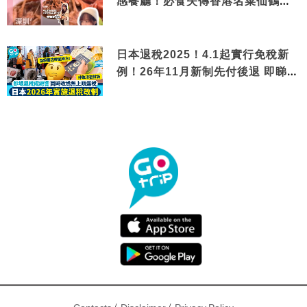
感餐廳！必食失傳香港名菜仙鶴神
針＋黃金松葉蟹斗
日本退稅2025！4.1起實行免稅新
例！26年11月新制先付後退 即睇步
驟！