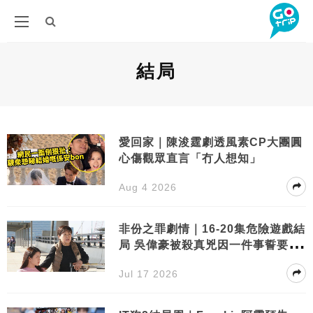
結局
愛回家｜陳浚霆劇透風素CP大團圓
心傷觀眾直言「冇人想知」
Aug 4 2026
非份之罪劇情｜16-20集危險遊戲結
局 吳偉豪被殺真兇因一件事誓要復
仇
Jul 17 2026