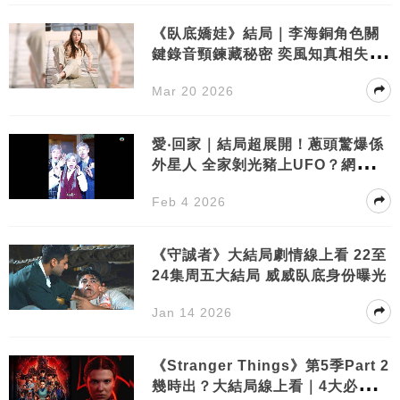
《臥底嬌娃》結局｜李海銅角色關
鍵錄音頸鍊藏秘密 奕風知真相失控
報仇
Mar 20 2026
愛‧回家｜結局超展開！蔥頭驚爆係
外星人 全家剝光豬上UFO？網民：
編劇係咪癲咗
Feb 4 2026
《守誠者》大結局劇情線上看 22至
24集周五大結局 威威臥底身份曝光
Jan 14 2026
《Stranger Things》第5季Part 2
幾時出？大結局線上看｜4大必看重