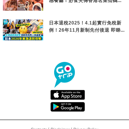
感餐廳！必食失傳香港名菜仙鶴神
針＋黃金松葉蟹斗
日本退稅2025！4.1起實行免稅新
例！26年11月新制先付後退 即睇步
驟！