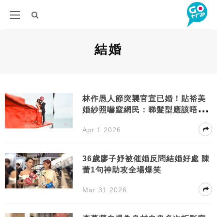
結婚
林作愚人節突襲官宣已婚！貼裕美
婚紗照嚇窒網民：睇髮型應該唔係A
I
Apr 1 2026
36歲廖子妤被催婚反問結婚好處 陳
蕾1句神助攻全場爆笑
Mar 31 2026