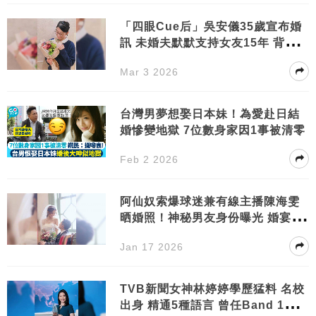
「四眼Cue后」吳安儀35歲宣布婚
訊 未婚夫默默支持女友15年 背景曝
光
Mar 3 2026
台灣男夢想娶日本妹！為愛赴日結
婚慘變地獄 7位 數身 家因1事被清零
Feb 2 2026
阿仙奴索爆球迷兼有線主播陳海雯
晒婚照！神秘男友身份曝光 婚宴場
面極有氣派
Jan 17 2026
TVB新聞女神林婷婷學歷猛料 名校
出身 精通5種語言 曾任Band 1中學