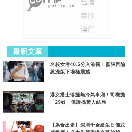
最新文章
名校女考40.5分入港醫！囂張言論
惹洗版下場極震撼
港女搭士慘捱無冷氣車廂！司機拋
「29蚊」偉論揭驚人結局
【為食出走】深圳千金級生日儀式