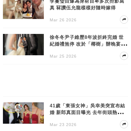
李蔓瑩自爆為身材自卑多次拒影寫
真 冧讚伍允龍樣樣好隨時嫁得
Mar 26 2026
徐冬冬尹子維歷8年波折終完婚 世
紀婚禮煞停 改於「椰樹」辦晚宴答
謝粉絲
Mar 25 2026
41歲「東張女神」吳幸美突宣布結
婚 新郎真面目曝光 去年街頭熱吻洩
戀情
Mar 23 2026