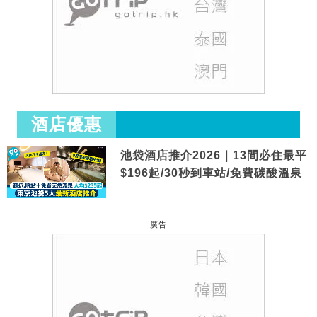
酒店優惠
池袋酒店推介2026｜13間必住最平
$196起/30秒到車站/免費碳酸溫泉
廣告