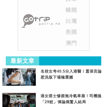
最新文章
名校女考40.5分入港醫！囂張言論
惹洗版下場極震撼
港女搭士慘捱無冷氣車廂！司機拋
「29蚊」偉論揭驚人結局