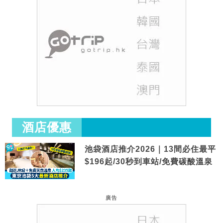
酒店優惠
池袋酒店推介2026｜13間必住最平
$196起/30秒到車站/免費碳酸溫泉
廣告