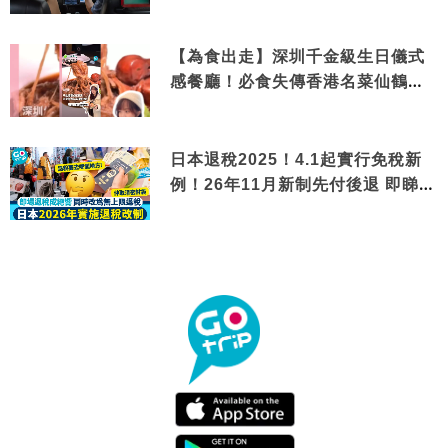
【為食出走】深圳千金級生日儀式
感餐廳！必食失傳香港名菜仙鶴神
針＋黃金松葉蟹斗
日本退稅2025！4.1起實行免稅新
例！26年11月新制先付後退 即睇步
驟！