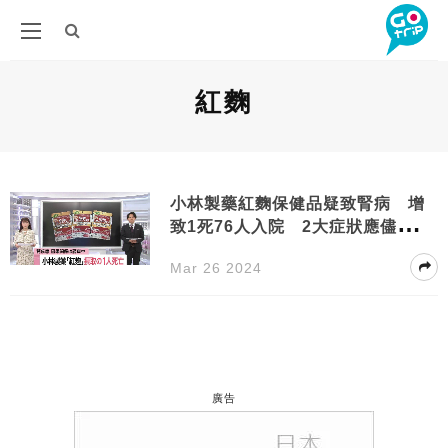
紅麴
小林製藥紅麴保健品疑致腎病 增
致1死76人入院 2大症狀應儘早求
醫！
Mar 26 2024
廣告