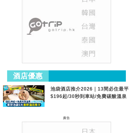
酒店優惠
池袋酒店推介2026｜13間必住最平
$196起/30秒到車站/免費碳酸溫泉
廣告