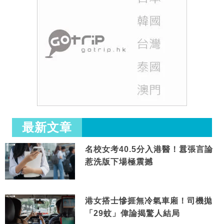
最新文章
名校女考40.5分入港醫！囂張言論
惹洗版下場極震撼
港女搭士慘捱無冷氣車廂！司機拋
「29蚊」偉論揭驚人結局