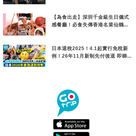
【為食出走】深圳千金級生日儀式
感餐廳！必食失傳香港名菜仙鶴神
針＋黃金松葉蟹斗
日本退稅2025！4.1起實行免稅新
例！26年11月新制先付後退 即睇步
驟！