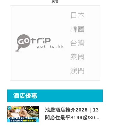
廣告
酒店優惠
池袋酒店推介2026｜13
間必住最平$196起/30秒
到車站/免費碳酸溫泉