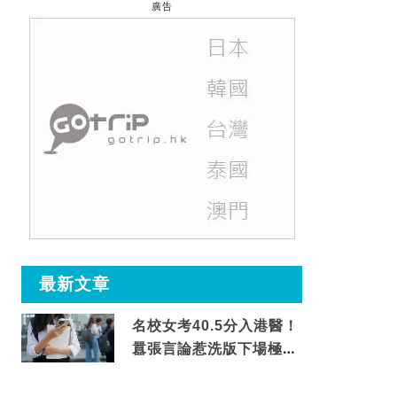
廣告
最新文章
名校女考40.5分入港醫！
囂張言論惹洗版下場極震
撼