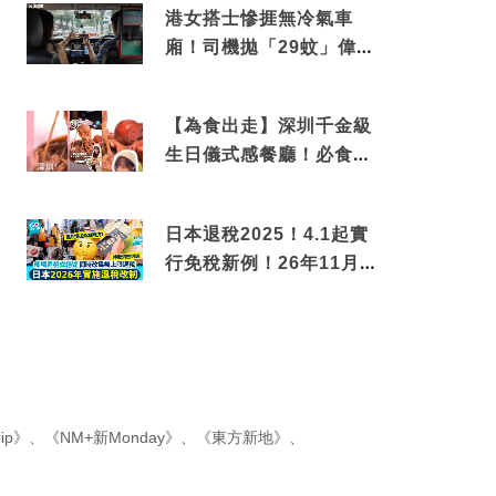
港女搭士慘捱無冷氣車
廂！司機拋「29蚊」偉論
揭驚人結局
【為食出走】深圳千金級
生日儀式感餐廳！必食失
傳香港名菜仙鶴神針＋黃
金松葉蟹斗
日本退稅2025！4.1起實
行免稅新例！26年11月
新制先付後退 即睇步
驟！
ip》
、
《NM+新Monday》
、
《東方新地》
、