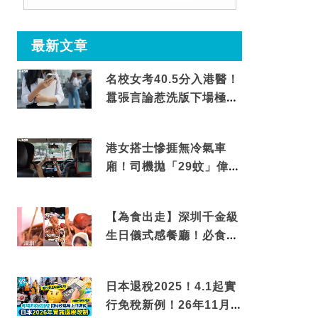
最新文章
名校女考40.5分入港醫！
囂張言論惹洗版下場極震
撼
港女搭士慘捱無冷氣車
廂！司機拋「29蚊」偉論
揭驚人結局
【為食出走】深圳千金級
生日儀式感餐廳！必食失
傳香港名菜仙鶴神針＋黃
金松葉蟹斗
日本退稅2025！4.1起實
行免稅新例！26年11月