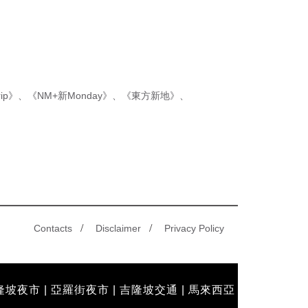
新制先付後退 即睇步驟！
ip》
、
《NM+新Monday》
、
《東方新地》
、
/
/
Contacts
Disclaimer
Privacy Policy
隆坡夜市
|
亞羅街夜市
|
吉隆坡交通
|
馬來西亞