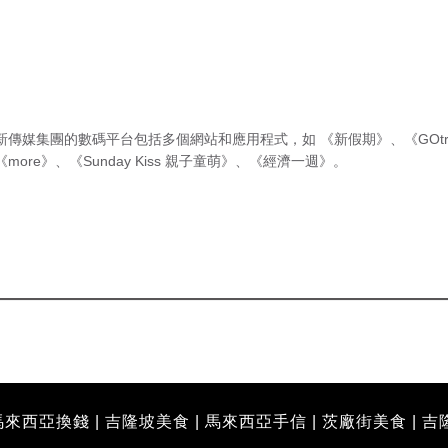
新傳媒集團的數碼平台包括多個網站和應用程式，如
《新假期》
、
《GOtr
《more》
、
《Sunday Kiss 親子童萌》
、
《經濟一週》
。
馬來西亞換錢
|
吉隆坡美食
|
馬來西亞手信
|
茨廠街美食
|
吉