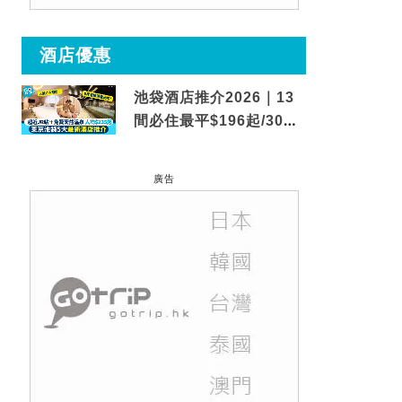
酒店優惠
池袋酒店推介2026｜13
間必住最平$196起/30秒
到車站/免費碳酸溫泉
廣告