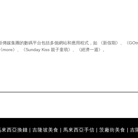
新傳媒集團的數碼平台包括多個網站和應用程式，如
《新假期》
、
《GOtr
《more》
、
《Sunday Kiss 親子童萌》
、
《經濟一週》
。
馬來西亞換錢
|
吉隆坡美食
|
馬來西亞手信
|
茨廠街美食
|
吉