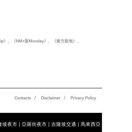
新制先付後退 即睇步驟！
ip》
、
《NM+新Monday》
、
《東方新地》
、
/
/
Contacts
Disclaimer
Privacy Policy
隆坡夜市
|
亞羅街夜市
|
吉隆坡交通
|
馬來西亞