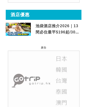
酒店優惠
池袋酒店推介2026｜13
間必住最平$196起/30秒
到車站/免費碳酸溫泉
廣告