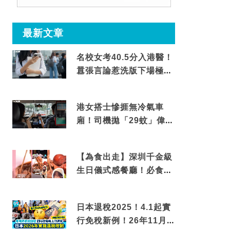
最新文章
名校女考40.5分入港醫！
囂張言論惹洗版下場極震
撼
港女搭士慘捱無冷氣車
廂！司機拋「29蚊」偉論
揭驚人結局
【為食出走】深圳千金級
生日儀式感餐廳！必食失
傳香港名菜仙鶴神針＋黃
金松葉蟹斗
日本退稅2025！4.1起實
行免稅新例！26年11月