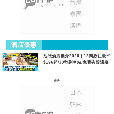
酒店優惠
池袋酒店推介2026｜13間必住最平
$196起/30秒到車站/免費碳酸溫泉
廣告