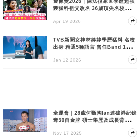
金像獎2026｜陳法拉家世學歷超強
獲猛料祖父改名 36歲頂尖名校全A
碩士畢業
Apr 19 2026
TVB新聞女神林婷婷學歷猛料 名校
出身 精通5種語言 曾任Band 1中學
老師獲學生讚賞
Jan 12 2026
全運會｜28歲何甄陶Ian連破港紀錄
奪50自金牌 碩士學歷及成長背景曝
光
Nov 17 2025