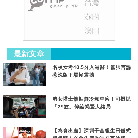
最新文章
名校女考40.5分入港醫！囂張言論
惹洗版下場極震撼
港女搭士慘捱無冷氣車廂！司機拋
「29蚊」偉論揭驚人結局
【為食出走】深圳千金級生日儀式