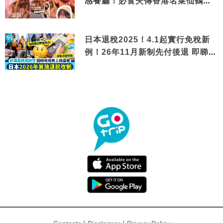
感餐廳！必食失傳香港名菜仙鶴神
針＋黃金松葉蟹斗
日本退稅2025！4.1起實行免稅新
例！26年11月新制先付後退 即睇步
驟！