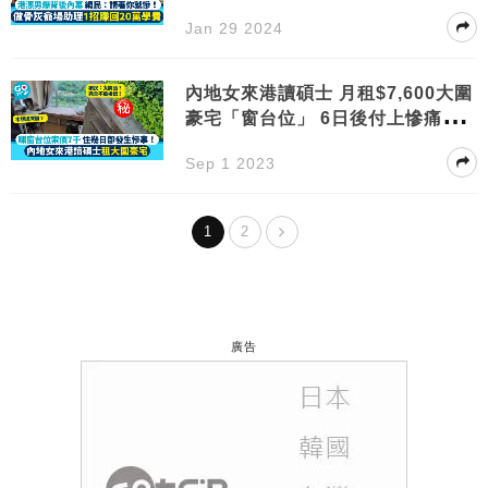
費！
Jan 29 2024
內地女來港讀碩士 月租$7,600大圍
豪宅「窗台位」 6日後付上慘痛代
價
Sep 1 2023
1
2
廣告