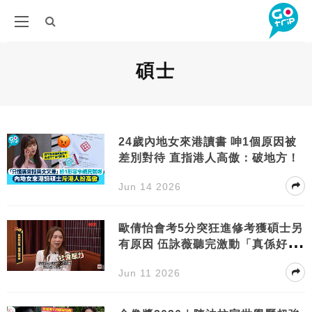
碩士
24歲內地女來港讀書 呻1個原因被
差別對待 直指港人高傲：破地方！
Jun 14 2026
歐倩怡會考5分突狂進修考獲碩士另
有原因 伍詠薇聽完激動「真係好
癲！我第一次聽」
Jun 11 2026