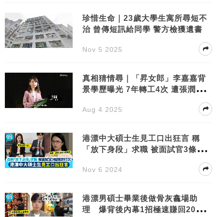
珍惜生命｜23歲大學生寓所尋短不
治 曾傳短訊給同學 警方檢獲遺書
Nov 5 2025
真相猜情尋｜「昇女郎」李嘉嘉背
景學歷曝光 7年轉工4次 遭張潤衡點
名指控
Aug 4 2025
港漂中大碩士生見工口出狂言 稱
「放下身段」求職 被面試官3條問
題傷透心
Nov 6 2024
港漂男碩士畢業後做骨灰龕場助
理 爆背後內幕1招極速賺回20萬學