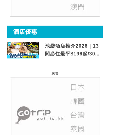
酒店優惠
池袋酒店推介2026｜13
間必住最平$196起/30秒
到車站/免費碳酸溫泉
廣告