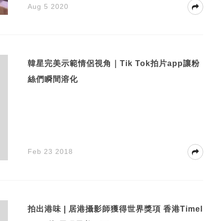
Aug 5 2020
韓星完美示範情侶視角｜Tik Tok拍片app讓粉
絲們瞬間溶化
Feb 23 2018
拍出港味 | 居港攝影師獲得世界獎項 香港Timel