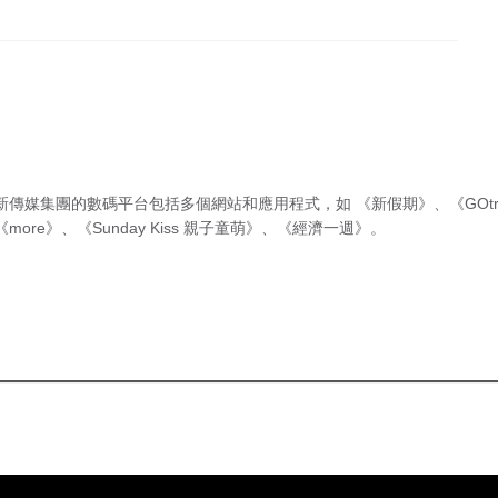
新傳媒集團的數碼平台包括多個網站和應用程式，如
《新假期》
、
《GOtr
《more》
、
《Sunday Kiss 親子童萌》
、
《經濟一週》
。