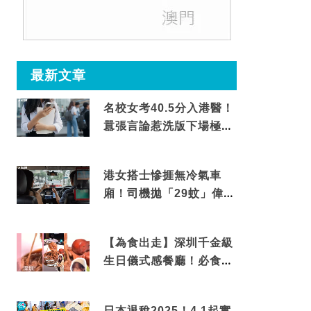
最新文章
名校女考40.5分入港醫！
囂張言論惹洗版下場極震
撼
港女搭士慘捱無冷氣車
廂！司機拋「29蚊」偉論
揭驚人結局
【為食出走】深圳千金級
生日儀式感餐廳！必食失
傳香港名菜仙鶴神針＋黃
金松葉蟹斗
日本退稅2025！4.1起實