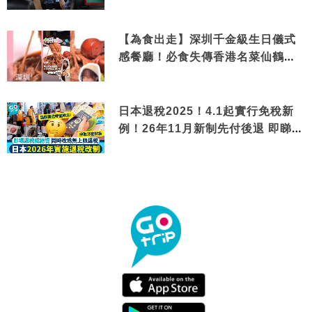
【為食出走】深圳千金級生日儀式
感餐廳！必食失傳香港名菜仙鶴神
針＋黃金松葉蟹斗
日本退稅2025！4.1起實行免稅新
例！26年11月新制先付後退 即睇步
驟！