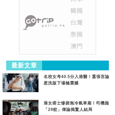
最新文章
名校女考40.5分入港醫！囂張言論
惹洗版下場極震撼
港女搭士慘捱無冷氣車廂！司機拋
「29蚊」偉論揭驚人結局