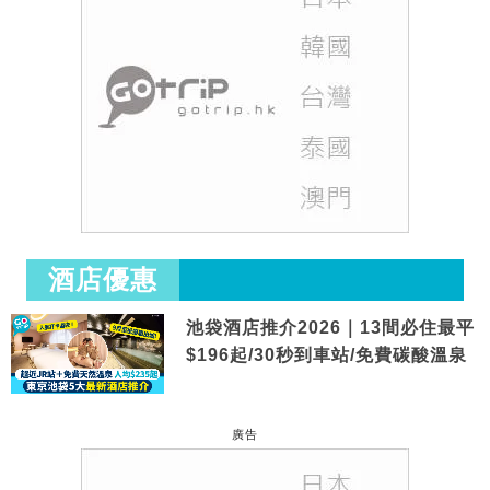
酒店優惠
池袋酒店推介2026｜13間必住最平
$196起/30秒到車站/免費碳酸溫泉
廣告