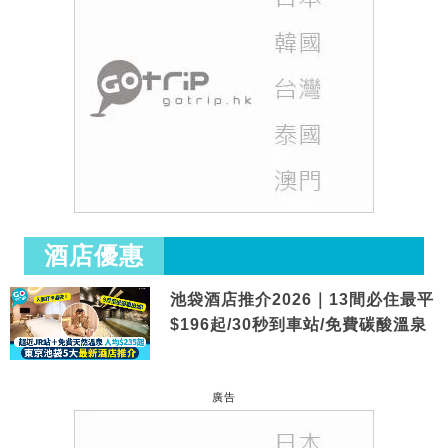
酒店優惠
池袋酒店推介2026｜13間必住最平
$196起/30秒到車站/免費碳酸溫泉
廣告