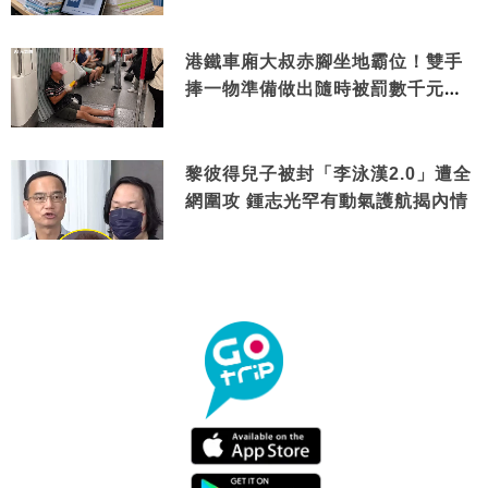
港鐵車廂大叔赤腳坐地霸位！雙手
捧一物準備做出隨時被罰數千元舉
動
黎彼得兒子被封「李泳漢2.0」遭全
網圍攻 鍾志光罕有動氣護航揭內情