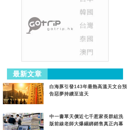
最新文章
白海豚引發143年最熱高溫天文台預
告惡夢持續至這天
中一書單天價近七千惹家長群組洗
版前線老師大爆綑綁銷售真正內幕