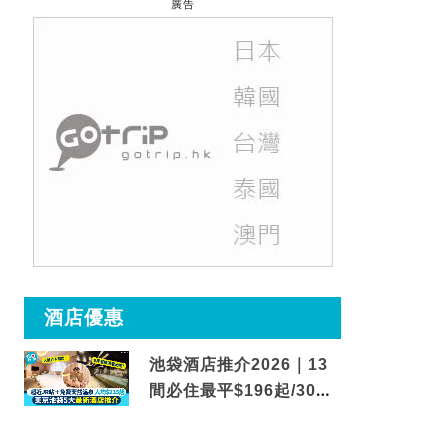
廣告
酒店優惠
池袋酒店推介2026｜13
間必住最平$196起/30秒
到車站/免費碳酸溫泉