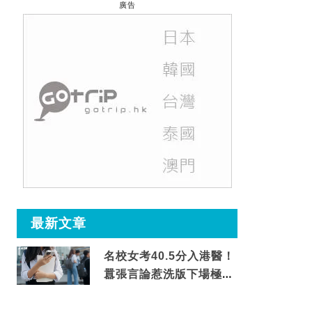
廣告
最新文章
名校女考40.5分入港醫！
囂張言論惹洗版下場極震
撼