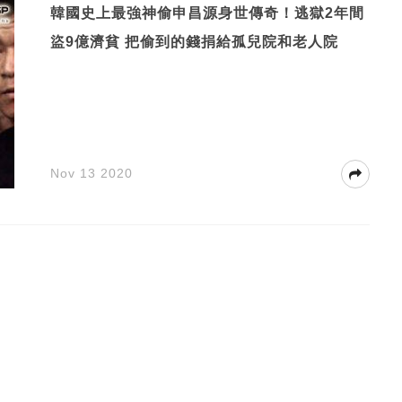
韓國史上最強神偷申昌源身世傳奇！逃獄2年間
盜9億濟貧 把偷到的錢捐給孤兒院和老人院
Nov 13 2020