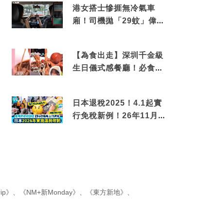
港女搭士慘捱無冷氣車
廂！司機拋「29蚊」偉論
揭驚人結局
【為食出走】深圳千金級
生日儀式感餐廳！必食失
傳香港名菜仙鶴神針＋黃
金松葉蟹斗
日本退稅2025！4.1起實
行免稅新例！26年11月
新制先付後退 即睇步
驟！
ip》
、
《NM+新Monday》
、
《東方新地》
、