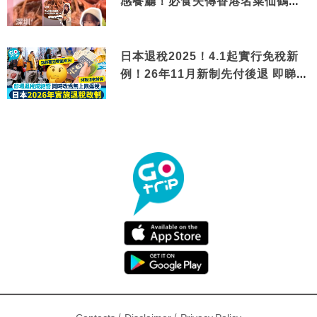
感餐廳！必食失傳香港名菜仙鶴神
針＋黃金松葉蟹斗
日本退稅2025！4.1起實行免稅新
例！26年11月新制先付後退 即睇步
驟！