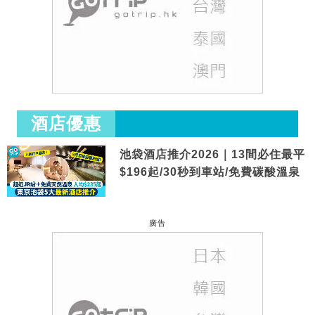
酒店優惠
池袋酒店推介2026｜13間必住最平
$196起/30秒到車站/免費碳酸溫泉
廣告