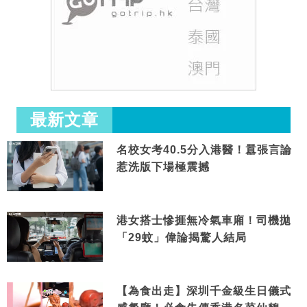
最新文章
名校女考40.5分入港醫！囂張言論
惹洗版下場極震撼
港女搭士慘捱無冷氣車廂！司機拋
「29蚊」偉論揭驚人結局
【為食出走】深圳千金級生日儀式