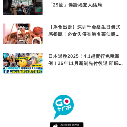
「29蚊」偉論揭驚人結局
【為食出走】深圳千金級生日儀式
感餐廳！必食失傳香港名菜仙鶴神
針＋黃金松葉蟹斗
日本退稅2025！4.1起實行免稅新
例！26年11月新制先付後退 即睇步
驟！