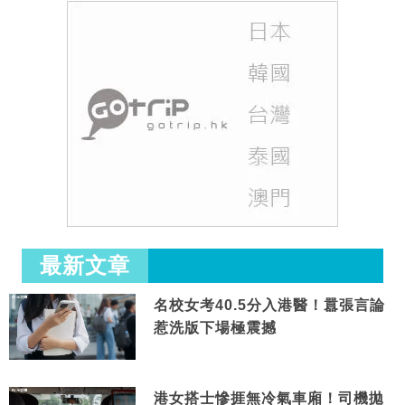
最新文章
名校女考40.5分入港醫！囂張言論
惹洗版下場極震撼
港女搭士慘捱無冷氣車廂！司機拋