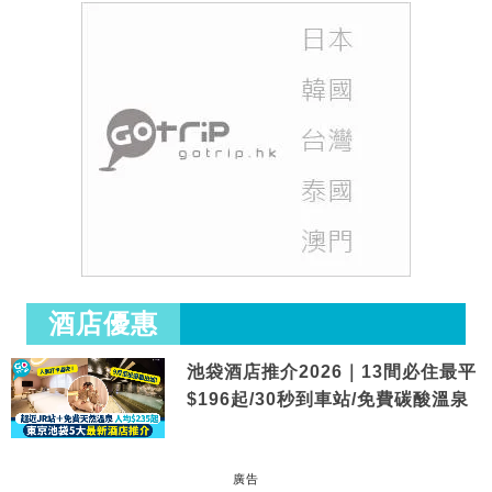
酒店優惠
池袋酒店推介2026｜13間必住最平
$196起/30秒到車站/免費碳酸溫泉
廣告