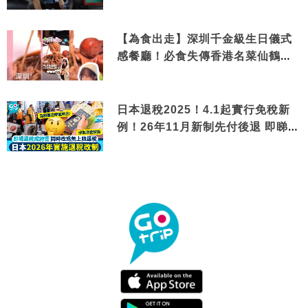
【為食出走】深圳千金級生日儀式
感餐廳！必食失傳香港名菜仙鶴神
針＋黃金松葉蟹斗
日本退稅2025！4.1起實行免稅新
例！26年11月新制先付後退 即睇步
驟！