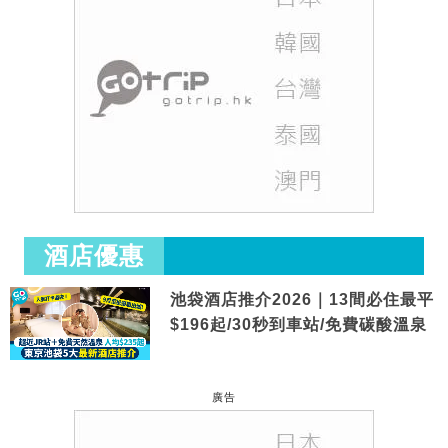
酒店優惠
池袋酒店推介2026｜13間必住最平
$196起/30秒到車站/免費碳酸溫泉
廣告