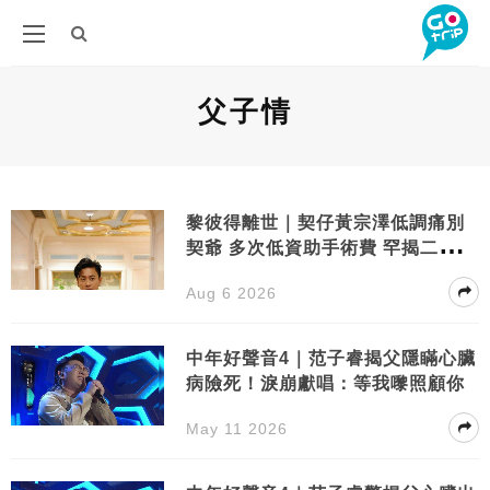
父子情
黎彼得離世｜契仔黃宗澤低調痛別
契爺 多次低資助手術費 罕揭二人超
越血緣父子情
Aug 6 2026
中年好聲音4｜范子睿揭父隱瞞心臟
病險死！淚崩獻唱：等我嚟照顧你
May 11 2026