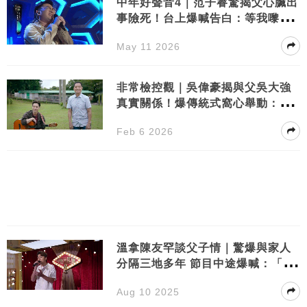
中年好聲音4｜范子睿驚揭父心臟出
事險死！台上爆喊告白：等我嚟照
顧你
May 11 2026
非常檢控觀｜吳偉豪揭與父吳大強
真實關係！爆傳統式窩心舉動：純
粹為我而做
Feb 6 2026
溫拿陳友罕談父子情｜驚爆與家人
分隔三地多年 節目中途爆喊：「好
似失去咗個仔！」
Aug 10 2025