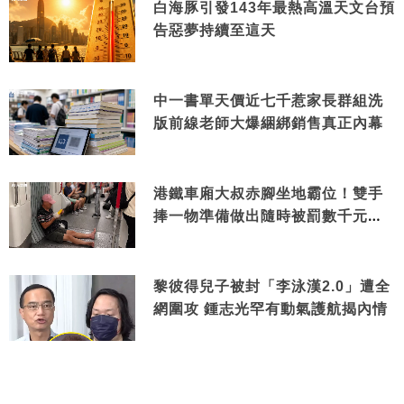
白海豚引發143年最熱高溫天文台預
告惡夢持續至這天
中一書單天價近七千惹家長群組洗
版前線老師大爆綑綁銷售真正內幕
港鐵車廂大叔赤腳坐地霸位！雙手
捧一物準備做出隨時被罰數千元舉
動
黎彼得兒子被封「李泳漢2.0」遭全
網圍攻 鍾志光罕有動氣護航揭內情