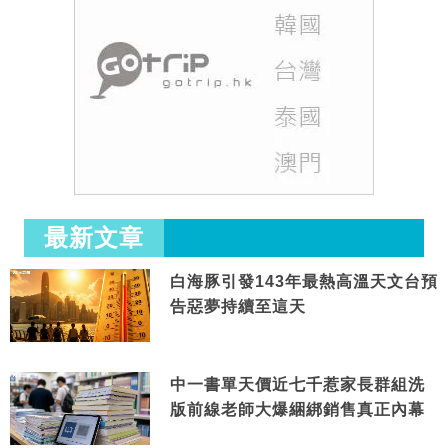
最新文章
白海豚引發143年最熱高溫天文台預
告惡夢持續至這天
中一書單天價近七千惹家長群組洗
版前線老師大爆綑綁銷售真正內幕