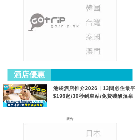
酒店優惠
池袋酒店推介2026｜13間必住最平
$196起/30秒到車站/免費碳酸溫泉
廣告