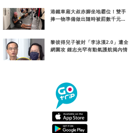
港鐵車廂大叔赤腳坐地霸位！雙手
捧一物準備做出隨時被罰數千元舉
動
黎彼得兒子被封「李泳漢2.0」遭全
網圍攻 鍾志光罕有動氣護航揭內情