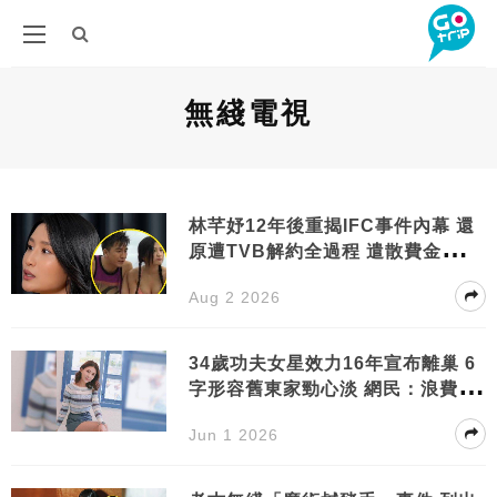
無綫電視
林芊妤12年後重揭IFC事件內幕 還
原遭TVB解約全過程 遣散費金額曝
光
Aug 2 2026
34歲功夫女星效力16年宣布離巢 6
字形容舊東家勁心淡 網民：浪費咗
你
Jun 1 2026