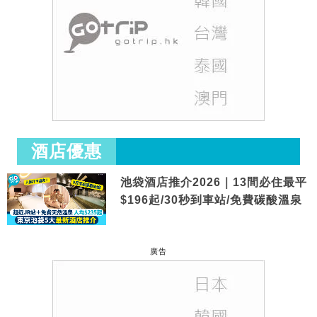
酒店優惠
池袋酒店推介2026｜13間必住最平
$196起/30秒到車站/免費碳酸溫泉
廣告