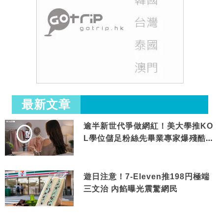
最新文章
逾半新世代爭做網紅！美大學推KO
L學位儲足粉絲先畢業專家爆殘酷現
實
遊日注意！7-Eleven推198円極端
三文治 內餡曝光震驚網民