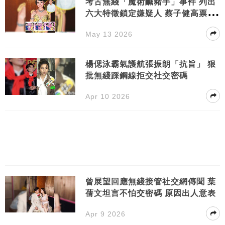
考古無綫「魔術鹹豬手」事件 列出
六大特徵鎖定嫌疑人 蔡子健高票當
選
May 13 2026
楊偲泳霸氣護航張振朗「抗旨」 狠
批無綫踩鋼線拒交社交密碼
Apr 10 2026
曾展望回應無綫接管社交網傳聞 葉
蒨文坦言不怕交密碼 原因出人意表
Apr 9 2026