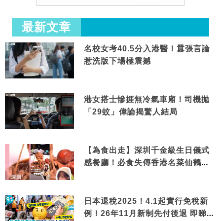
最新文章
名校女考40.5分入港醫！囂張言論
惹洗版下場極震撼
港女搭士慘捱無冷氣車廂！司機拋
「29蚊」偉論揭驚人結局
【為食出走】深圳千金級生日儀式
感餐廳！必食失傳香港名菜仙鶴神
針＋黃金松葉蟹斗
日本退稅2025！4.1起實行免稅新
例！26年11月新制先付後退 即睇步