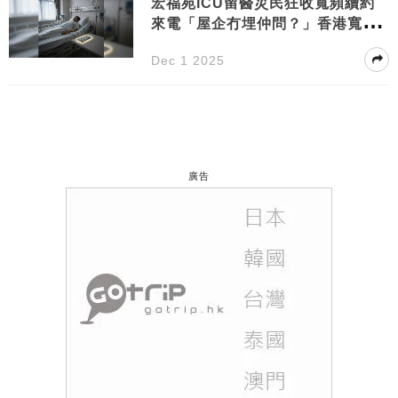
宏福苑ICU留醫災民狂收寬頻續約
來電「屋企冇埋仲問？」香港寬頻
發聲明道歉
Dec 1 2025
廣告