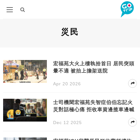
災民
宏福苑大火上樓執拾首日 居民突頭
暈不適 被抬上擔架送院
Apr 20 2026
士司機聞宏福苑失智症伯伯忘記火
災對話極心痛 拒收車資邊揸車邊喊
Dec 12 2025