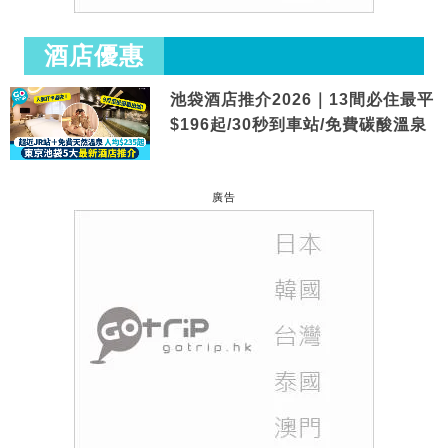
酒店優惠
池袋酒店推介2026｜13間必住最平
$196起/30秒到車站/免費碳酸溫泉
廣告