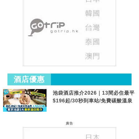
酒店優惠
池袋酒店推介2026｜13間必住最平
$196起/30秒到車站/免費碳酸溫泉
廣告