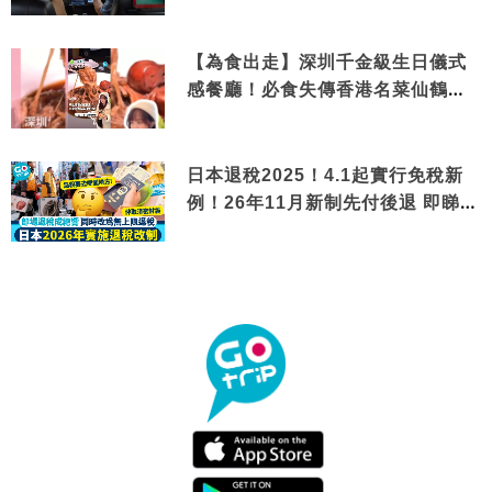
【為食出走】深圳千金級生日儀式
感餐廳！必食失傳香港名菜仙鶴神
針＋黃金松葉蟹斗
日本退稅2025！4.1起實行免稅新
例！26年11月新制先付後退 即睇步
驟！