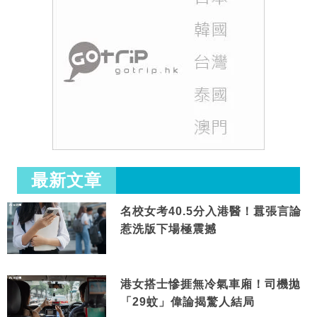
最新文章
名校女考40.5分入港醫！囂張言論
惹洗版下場極震撼
港女搭士慘捱無冷氣車廂！司機拋
「29蚊」偉論揭驚人結局