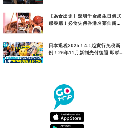
【為食出走】深圳千金級生日儀式
感餐廳！必食失傳香港名菜仙鶴神
針＋黃金松葉蟹斗
日本退稅2025！4.1起實行免稅新
例！26年11月新制先付後退 即睇步
驟！