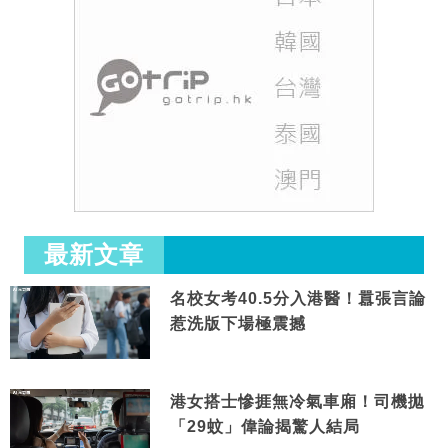
最新文章
名校女考40.5分入港醫！囂張言論
惹洗版下場極震撼
港女搭士慘捱無冷氣車廂！司機拋
「29蚊」偉論揭驚人結局