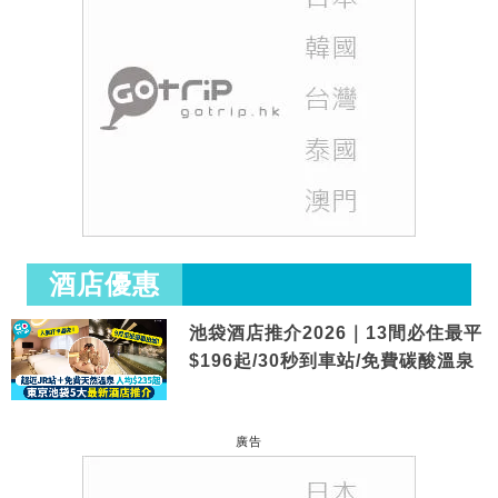
酒店優惠
池袋酒店推介2026｜13間必住最平
$196起/30秒到車站/免費碳酸溫泉
廣告