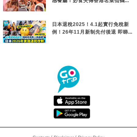
感餐廳！必食失傳香港名菜仙鶴神
針＋黃金松葉蟹斗
日本退稅2025！4.1起實行免稅新
例！26年11月新制先付後退 即睇步
驟！