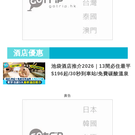
酒店優惠
池袋酒店推介2026｜13間必住最平
$196起/30秒到車站/免費碳酸溫泉
廣告