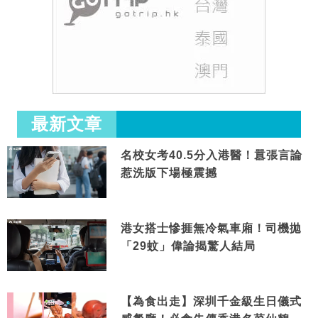
最新文章
名校女考40.5分入港醫！囂張言論
惹洗版下場極震撼
港女搭士慘捱無冷氣車廂！司機拋
「29蚊」偉論揭驚人結局
【為食出走】深圳千金級生日儀式