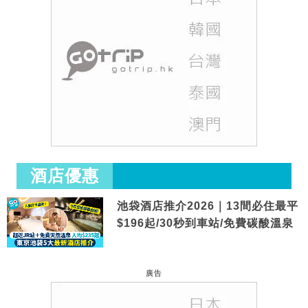
酒店優惠
池袋酒店推介2026｜13間必住最平
$196起/30秒到車站/免費碳酸溫泉
廣告