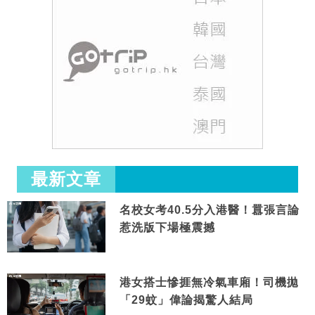
最新文章
名校女考40.5分入港醫！囂張言論
惹洗版下場極震撼
港女搭士慘捱無冷氣車廂！司機拋
「29蚊」偉論揭驚人結局