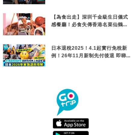
【為食出走】深圳千金級生日儀式
感餐廳！必食失傳香港名菜仙鶴神
針＋黃金松葉蟹斗
日本退稅2025！4.1起實行免稅新
例！26年11月新制先付後退 即睇步
驟！