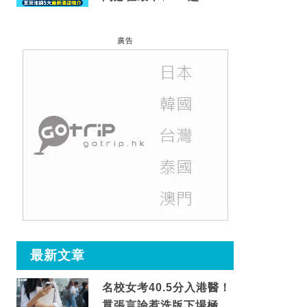
到車站/免費碳酸溫泉
廣告
最新文章
名校女考40.5分入港醫！
囂張言論惹洗版下場極震