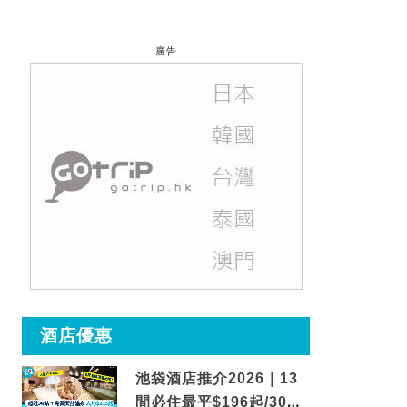
廣告
酒店優惠
池袋酒店推介2026｜13
間必住最平$196起/30秒