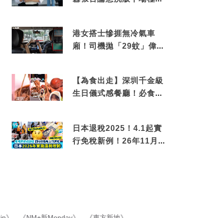
撼
港女搭士慘捱無冷氣車
廂！司機拋「29蚊」偉論
揭驚人結局
【為食出走】深圳千金級
生日儀式感餐廳！必食失
傳香港名菜仙鶴神針＋黃
金松葉蟹斗
日本退稅2025！4.1起實
行免稅新例！26年11月
新制先付後退 即睇步
驟！
ip》
、
《NM+新Monday》
、
《東方新地》
、