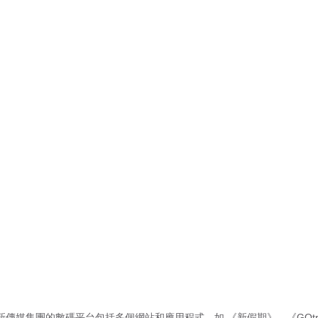
新傳媒集團的數碼平台包括多個網站和應用程式，如
《新假期》
、
《GOtr