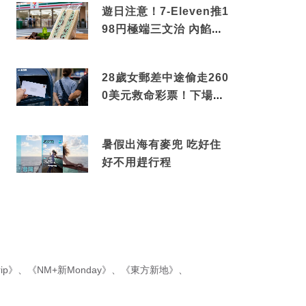
遊日注意！7-Eleven推1
98円極端三文治 內餡曝
光震驚網民
28歲女郵差中途偷走260
0美元救命彩票！下場令
人極度舒適
暑假出海有麥兜 吃好住
好不用趕行程
ip》
、
《NM+新Monday》
、
《東方新地》
、