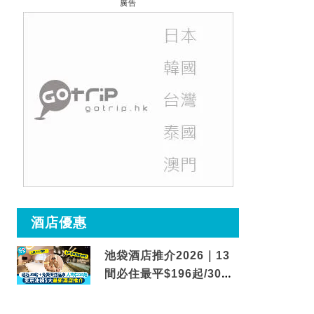
廣告
酒店優惠
池袋酒店推介2026｜13
間必住最平$196起/30秒
到車站/免費碳酸溫泉