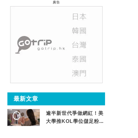
廣告
最新文章
逾半新世代爭做網紅！美
大學推KOL學位儲足粉絲
先畢業專家爆殘酷現實