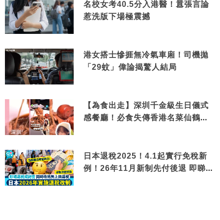
名校女考40.5分入港醫！囂張言論
惹洗版下場極震撼
港女搭士慘捱無冷氣車廂！司機拋
「29蚊」偉論揭驚人結局
【為食出走】深圳千金級生日儀式
感餐廳！必食失傳香港名菜仙鶴神
針＋黃金松葉蟹斗
日本退稅2025！4.1起實行免稅新
例！26年11月新制先付後退 即睇步
驟！