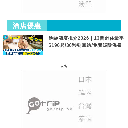
酒店優惠
池袋酒店推介2026｜13間必住最平
$196起/30秒到車站/免費碳酸溫泉
廣告