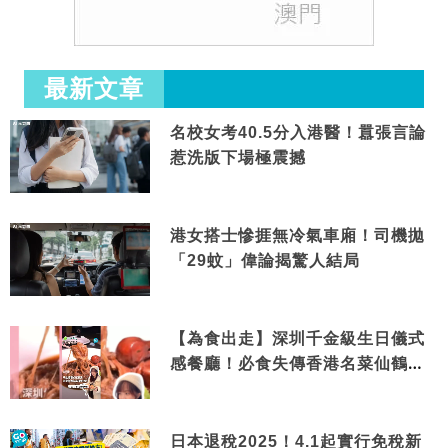
最新文章
名校女考40.5分入港醫！囂張言論
惹洗版下場極震撼
港女搭士慘捱無冷氣車廂！司機拋
「29蚊」偉論揭驚人結局
【為食出走】深圳千金級生日儀式
感餐廳！必食失傳香港名菜仙鶴神
針＋黃金松葉蟹斗
日本退稅2025！4.1起實行免稅新