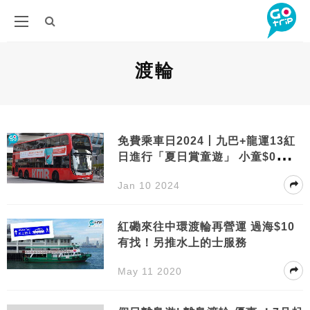
渡輪
免費乘車日2024丨九巴+龍運13紅
日進行「夏日賞童遊」 小童$0搭巴
士
Jan 10 2024
紅磡來往中環渡輪再營運 過海$10
有找！另推水上的士服務
May 11 2020