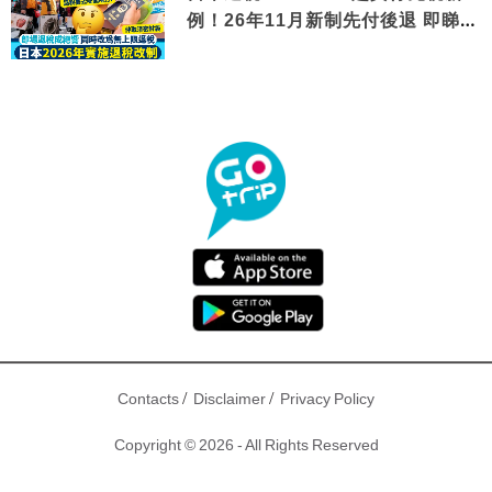
例！26年11月新制先付後退 即睇步
驟！
/
/
Contacts
Disclaimer
Privacy Policy
Copyright © 2026 - All Rights Reserved