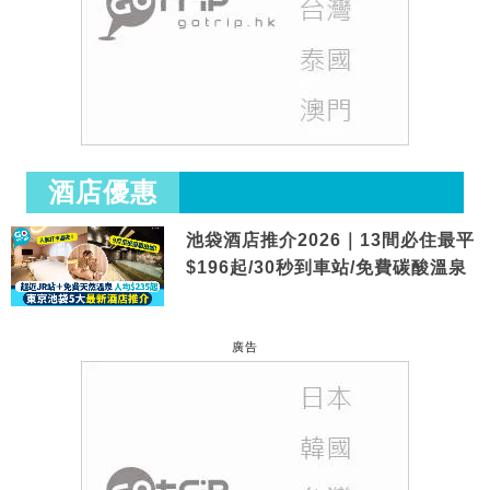
酒店優惠
池袋酒店推介2026｜13間必住最平
$196起/30秒到車站/免費碳酸溫泉
廣告