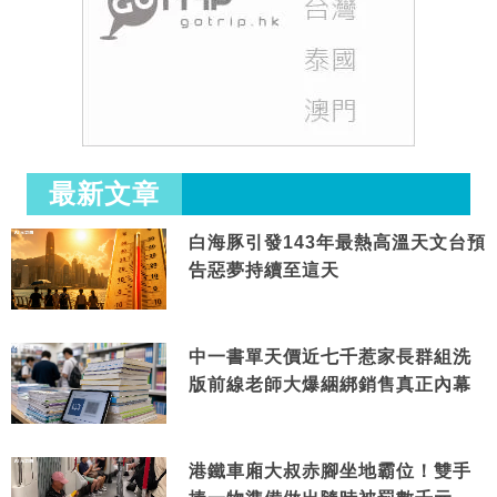
最新文章
白海豚引發143年最熱高溫天文台預
告惡夢持續至這天
中一書單天價近七千惹家長群組洗
版前線老師大爆綑綁銷售真正內幕
港鐵車廂大叔赤腳坐地霸位！雙手