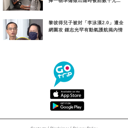
捧一物準備做出隨時被罰數千元舉
動
黎彼得兒子被封「李泳漢2.0」遭全
網圍攻 鍾志光罕有動氣護航揭內情