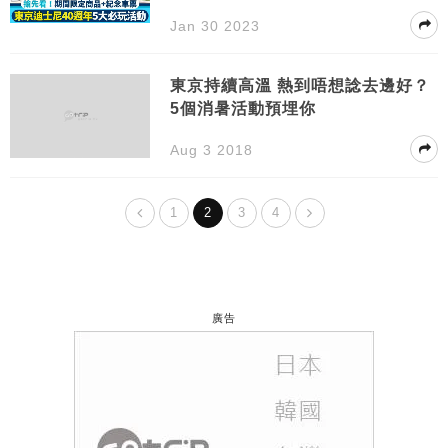
遊/煙花
Jan 30 2023
東京持續高溫 熱到唔想諗去邊好？
5個消暑活動預埋你
Aug 3 2018
1
2
3
4
廣告